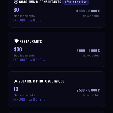
🎯
COACHING & CONSULTANTS
RÉSULTAT ÉLÈVE
30
3 000 – 8 000 €
établissements
ticket setup
EXPLORER LA NICHE →
🍽️
RESTAURANTS
400
2 000 – 5 000 €
établissements
ticket setup
EXPLORER LA NICHE →
☀️
SOLAIRE & PHOTOVOLTAÏQUE
10
2 500 – 6 000 €
établissements
ticket setup
EXPLORER LA NICHE →